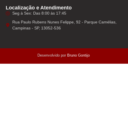
Localização e Atendimento
Seg à Sex: Das 8:00 às 17:45
Rua Paulo Rubens Nunes Felippe, 92 - Parque Camélias,
Campinas - SP, 13052-536
Desenvolvido por
Bruno Gontijo