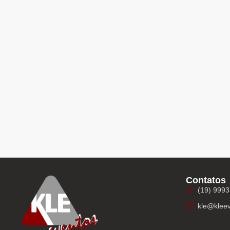
Contatos
(19) 999
kle@kleev